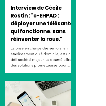
Interview de Cécile
Rostin : "e-EHPAD :
déployer une télésanté
qui fonctionne, sans
réinventer la roue."
La prise en charge des seniors, en
établissement ou à domicile, est un
défi sociétal majeur. La e-santé offre
des solutions prometteuses pour
améliorer leur qualité de vie et leurs
soins. Cependant, son déploiement
efficace rencontre des obstacles. Pour
mieux comprendre ces enjeux,
interview de Cécile Rostin de Catel.
Elle nous présente le projet
collaboratif e-EHPAD, une initiative clé