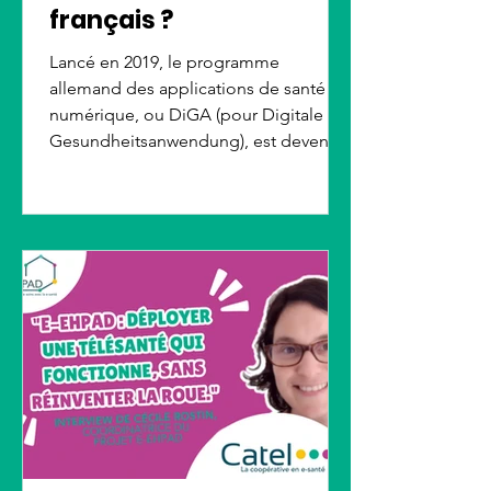
français ?
Lancé en 2019, le programme
allemand des applications de santé
numérique, ou DiGA (pour Digitale
Gesundheitsanwendung), est devenu
un modèle européen. Prescrites par
les médecins et remboursées par
l'assurance maladie, ces applications
accompagnent déjà plus d'un million
de patients. Si ce modèle suscite un
grand engouement, il soulève aussi
des questions de coût et d'efficacité,
inspirant l'Europe sans que la France
ne parvienne encore pleinement à
l'imiter.