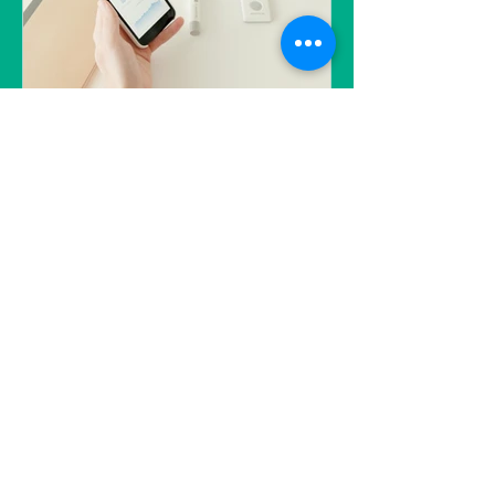
pour accompagner le secteur du
grand âge dans sa transition
numérique.
Applications de santé :
un parcours semé
d’embûches pour les
patients chroniques
Alors que les technologies de santé
numérique promettent de
révolutionner le suivi médical, elles
peinent à répondre aux besoins des
patients atteints de plusieurs maladies
chroniques. Fragmentées, mal
coordonnées et trop nombreuses, les