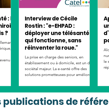
é : le
Interview de Cécile
A
iroir
Rostin : "e-EHPAD :
u
s ?
déployer une télésanté
d
qui fonctionne, sans
p
allemand
réinventer la roue."
érique,
Alo
nu
La prise en charge des seniors, en
devenu un
le 
établissement ou à domicile, est un défi
r les
ré
sociétal majeur. La e-santé offre des
att
solutions prometteuses pour améliorer
ations
ch
leur qualité de vie et leurs soins.
illion de
co
Cependant, son déploiement efficace
 un grand
ap
rencontre des obstacles. Pour mieux
des
su
 publications de référ
comprendre ces enjeux, interview de
é,
en 
Cécile Rostin de Catel. Elle nous
France ne
pu