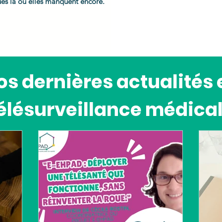
ues là où elles manquent encore.
os dernières actualités 
élésurveillance médica