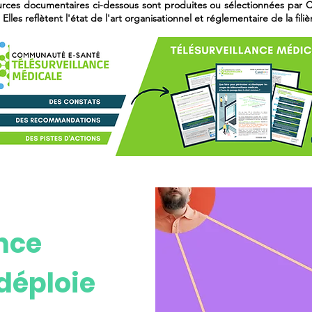
présente le projet collaboratif e-EHPAD,
urces documentaires ci-dessous sont produites ou sélectionnées par C
'imiter.
Op
lles reflètent l'état de l'art organisationnel et réglementaire de la filiè
une initiative clé pour accompagner le
secteur du grand âge dans sa transition
numérique.
ance
déploie