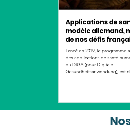
Applications de sant
modèle allemand, m
de nos défis françai
Lancé en 2019, le programme 
des applications de santé num
ou DiGA (pour Digitale
Gesundheitsanwendung), est 
modèle européen. Prescrites pa
médecins et remboursées par
l'assurance maladie, ces applic
accompagnent déjà plus d'un m
patients. Si ce modèle suscite
engouement, il soulève aussi 
Nos
questions de coût et d'efficacit
inspirant l'Europe sans que la 