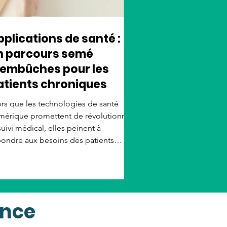
pplications de santé :
n parcours semé
’embûches pour les
atients chroniques
rs que les technologies de santé
mérique promettent de révolutionner
suivi médical, elles peinent à
pondre aux besoins des patients
eints de plusieurs maladies
roniques. Fragmentées, mal
ordonnées et trop nombreuses, les
plications médicales génèrent une
rcharge technologique chez ceux qui
ence
ont le plus besoin, d’après une étude
bliée dans la revue JAMA Network