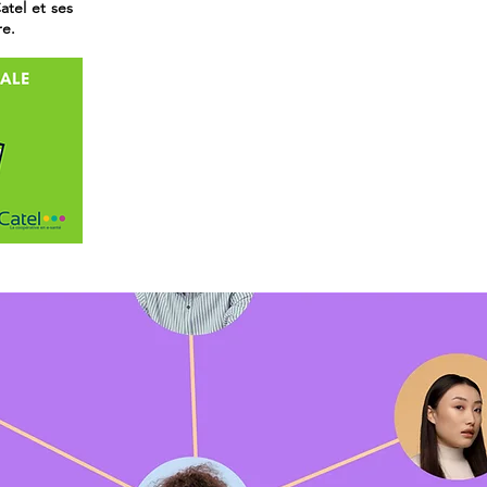
atel et ses
en.
re.