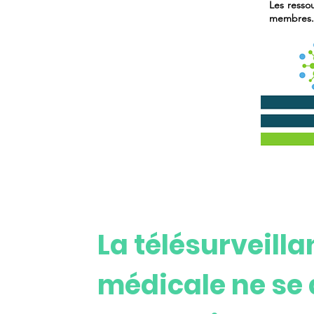
Les resso
parvienne encore pleinement à l
membres. E
La télésurveill
médicale ne se 