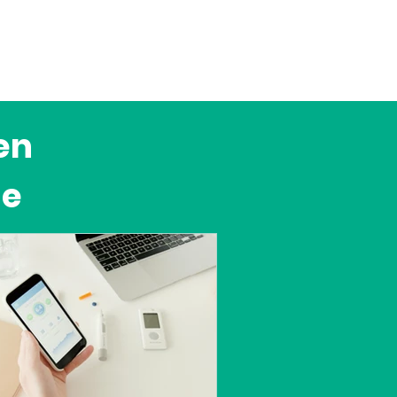
en
le