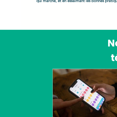
qui marche, et en essaimant les bonnes pratiq
N
t