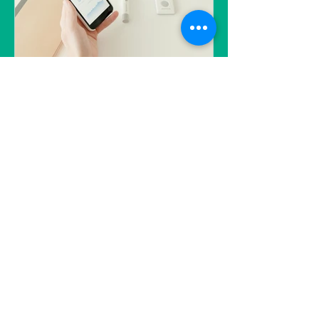
pour accompagner le secteur du
grand âge dans sa transition
numérique.
Applications de santé :
un parcours semé
d’embûches pour les
patients chroniques
Alors que les technologies de santé
numérique promettent de
révolutionner le suivi médical, elles
peinent à répondre aux besoins des
patients atteints de plusieurs maladies
chroniques. Fragmentées, mal
coordonnées et trop nombreuses, les