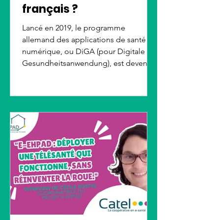
français ?
Lancé en 2019, le programme
allemand des applications de santé
numérique, ou DiGA (pour Digitale
Gesundheitsanwendung), est devenu
un modèle européen. Prescrites par
les médecins et remboursées par
l'assurance maladie, ces applications
accompagnent déjà plus d'un million
de patients. Si ce modèle suscite un
grand engouement, il soulève aussi
des questions de coût et d'efficacité,
inspirant l'Europe sans que la France
ne parvienne encore pleinement à
l'imiter.