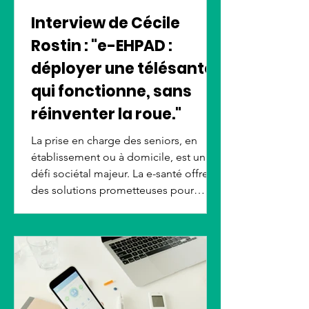
Interview de Cécile
Rostin : "e-EHPAD :
déployer une télésanté
qui fonctionne, sans
réinventer la roue."
La prise en charge des seniors, en
établissement ou à domicile, est un
défi sociétal majeur. La e-santé offre
des solutions prometteuses pour
améliorer leur qualité de vie et leurs
soins. Cependant, son déploiement
efficace rencontre des obstacles. Pour
mieux comprendre ces enjeux,
interview de Cécile Rostin de Catel.
Elle nous présente le projet
collaboratif e-EHPAD, une initiative clé