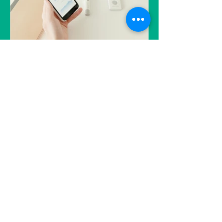
pour accompagner le secteur du
grand âge dans sa transition
numérique.
Applications de santé :
un parcours semé
d’embûches pour les
patients chroniques
Alors que les technologies de santé
numérique promettent de
révolutionner le suivi médical, elles
peinent à répondre aux besoins des
patients atteints de plusieurs maladies
chroniques. Fragmentées, mal
coordonnées et trop nombreuses, les