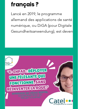
français ?
Lancé en 2019, le programme
allemand des applications de santé
numérique, ou DiGA (pour Digitale
Gesundheitsanwendung), est devenu
un modèle européen. Prescrites par
les médecins et remboursées par
l'assurance maladie, ces applications
accompagnent déjà plus d'un million
de patients. Si ce modèle suscite un
grand engouement, il soulève aussi
des questions de coût et d'efficacité,
inspirant l'Europe sans que la France
ne parvienne encore pleinement à
l'imiter.