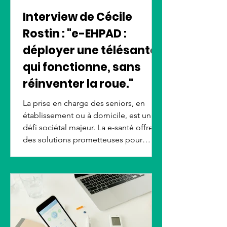
Interview de Cécile
Rostin : "e-EHPAD :
déployer une télésanté
qui fonctionne, sans
réinventer la roue."
La prise en charge des seniors, en
établissement ou à domicile, est un
défi sociétal majeur. La e-santé offre
des solutions prometteuses pour
améliorer leur qualité de vie et leurs
soins. Cependant, son déploiement
efficace rencontre des obstacles. Pour
mieux comprendre ces enjeux,
interview de Cécile Rostin de Catel.
Elle nous présente le projet
collaboratif e-EHPAD, une initiative clé